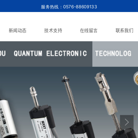
服务热线：0576-88609133
新闻动态
技术支持
在线留言
联系我们