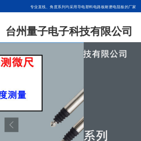
专业直线、角度系列均采用导电塑料电路板耐磨电阻板的厂家
台州量子电子科技有限公司