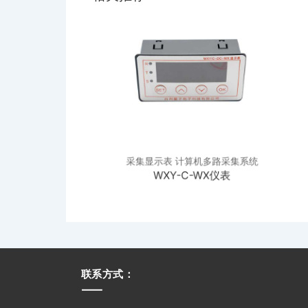
计算机多路采集系统
采集显示表 计算机多路采集系统
Y-C仪表
WXY-C-WX仪表
联系方式：