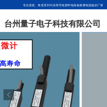
专业直线、角度系列均采用导电塑料电路板耐磨电阻板的厂家
台州量子电子科技有限公司