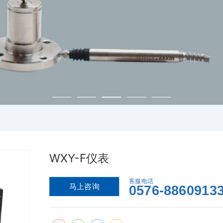
WXY-F仪表
客服电话
马上咨询
0576-8860913