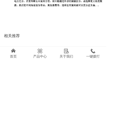
相关推荐
首页
产品中心
关于我们
一键拨打
角度传感器 编码器
角度传感器 编码器
角度传感
GTQ角度
GTL角度
GTK
联系方式：
电话：0576-88609133