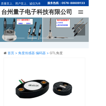
服务热线：0576-88609133
质量至上、用户至上、诚信为本
台州量子电子科技有限公司
首
关
产
解
首页 >
角度传感器 编码器 >
GTL角度
技
新
联